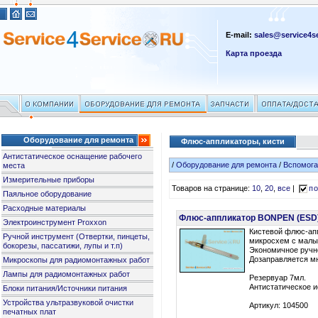
E-mail:
sales@service4se
Карта проезда
Оборудование для ремонта
Флюс-аппликаторы, кисти
Антистатическое оснащение рабочего
/
Оборудование для ремонта
/
Вспомога
места
Измерительные приборы
Товаров на странице:
10
,
20
,
все
|
по
Паяльное оборудование
Расходные материалы
Флюс-аппликатор BONPEN (ESD
Электроинструмент Proxxon
Кистевой флюс-ап
Ручной инструмент (Отвертки, пинцеты,
микросхем с малы
бокорезы, пассатижи, лупы и т.п)
Экономичное ручн
Дозаправляется мн
Микроскопы для радиомонтажных работ
Лампы для радиомонтажных работ
Резервуар 7мл.
Антистатическое и
Блоки питания/Источники питания
Устройства ультразвуковой очистки
Артикул: 104500
печатных плат