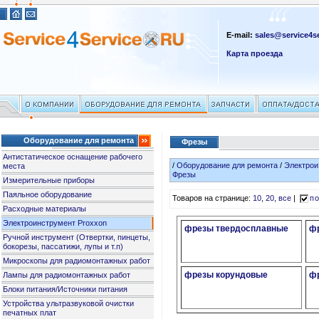
E-mail:
sales@service4se
Карта проезда
Оборудование для ремонта
Фрезы
Антистатическое оснащение рабочего
/
Оборудование для ремонта
/
Электрои
места
Фрезы
Измерительные приборы
Паяльное оборудование
Товаров на странице:
10
,
20
,
все
|
по
Расходные материалы
Электроинструмент Proxxon
фрезы твердосплавные
ф
Ручной инструмент (Отвертки, пинцеты,
бокорезы, пассатижи, лупы и т.п)
Микроскопы для радиомонтажных работ
фрезы корундовые
ф
Лампы для радиомонтажных работ
Блоки питания/Источники питания
Устройства ультразвуковой очистки
печатных плат