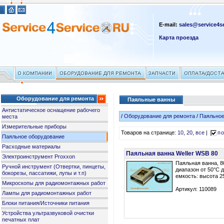
E-mail:
sales@service4se
Карта проезда
Оборудование для ремонта
Паяльные ванны
Антистатическое оснащение рабочего
/
Оборудование для ремонта
/
Паяльное
места
Измерительные приборы
Товаров на странице:
10
,
20
,
все
|
по
Паяльное оборудование
Расходные материалы
Паяльная ванна Weller WSB 80
Электроинструмент Proxxon
Паяльная ванна, 8
Ручной инструмент (Отвертки, пинцеты,
диапазон от 50°C 
бокорезы, пассатижи, лупы и т.п)
емкость: высота 2
Микроскопы для радиомонтажных работ
Артикул: 110089
Лампы для радиомонтажных работ
Блоки питания/Источники питания
Устройства ультразвуковой очистки
печатных плат