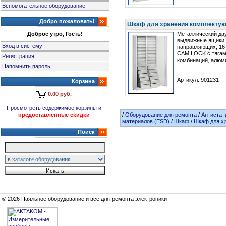
Вспомогательное оборудование
Добро пожаловать!
Шкаф для хранения комплектую
Доброе утро, Гость!
Металлический дв
выдвижные ящики 
Вход в систему
направляющих, 16 
CAM LOCK с тягам
Регистрация
комбинаций, алюм
Напомнить пароль
Артикул: 901231
Корзина
0.00 руб.
Просмотреть содержимое корзины и
предоставленные скидки
/
Оборудование для ремонта
/
Антистат
материалов (ESD)
/
Шкаф
/
Шкаф для х
Поиск
© 2026 Паяльное оборудование и все для ремонта электроники