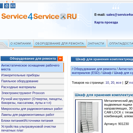
E-mail:
sales@service4se
Карта проезда
Оборудование для ремонта
Шкаф для хранения комплектующ
Антистатическое оснащение рабочего
/
Оборудование для ремонта
/
Антистат
места
материалов (ESD)
/
Шкаф
/
Шкаф для х
Измерительные приборы
Паяльное оборудование
Товаров на странице:
10
,
20
,
все
|
по
Расходные материалы
Электроинструмент Proxxon
Шкаф для хранения комплектую
Ручной инструмент (Отвертки, пинцеты,
Металлический дв
бокорезы, пассатижи, лупы и т.п)
выдвижные ящики 
направляющих, 30 
Микроскопы для радиомонтажных работ
CAM LOCK с тягам
Лампы для радиомонтажных работ
комбинаций, алюм
Блоки питания/Источники питания
Артикул: 901230
Устройства ультразвуковой очистки
печатных плат