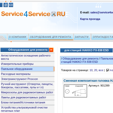
E-mail:
sales@service4se
Карта проезда
Оборудование для ремонта
для станций HAKKO FX-838 ESD
Антистатическое оснащение рабочего
/
Оборудование для ремонта
/
Паяльное
места
станций HAKKO FX-838 ESD
Измерительные приборы
Паяльное оборудование
Товаров на странице:
10
,
20
,
все
|
по
Расходные материалы
Электроинструмент Proxxon
Сменная композитная головка H
Ручной инструмент (Отвертки, пинцеты,
Артикул: 901399
бокорезы, пассатижи, лупы и т.п)
Микроскопы для радиомонтажных работ
Лампы для радиомонтажных работ
Блоки питания/Источники питания
Устройства ультразвуковой очистки
печатных плат