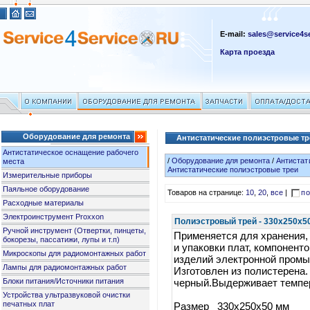
E-mail:
sales@service4se
Карта проезда
Оборудование для ремонта
Антистатические полиэстровые т
Антистатическое оснащение рабочего
/
Оборудование для ремонта
/
Антистат
места
Антистатические полиэстровые треи
Измерительные приборы
Паяльное оборудование
Товаров на странице:
10
,
20
,
все
|
по
Расходные материалы
Электроинструмент Proxxon
Полиэстровый трей - 330x250x50 
Ручной инструмент (Отвертки, пинцеты,
Применяется для хранения,
бокорезы, пассатижи, лупы и т.п)
и упаковки плат, компоненто
Микроскопы для радиомонтажных работ
изделий электронной пром
Лампы для радиомонтажных работ
Изготовлен из полистерена.
Блоки питания/Источники питания
черный.Выдерживает темпер
Устройства ультразвуковой очистки
печатных плат
Размер 330x250x50 мм