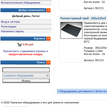
Кол-во ячеек - 52
Вспомогательное оборудование
Артикул: 901721
Добро пожаловать!
Добрый день, Гость!
Полиэстровый трей - 350x225x5 м
Вход в систему
Применяется для 
транспортировки и
Регистрация
компонентов, гото
Напомнить пароль
электронной пром
Изготовлен из пол
Корзина
черный.Выдержива
60°С.
0.00 руб.
Размер 350x225x
Толщина 1,2мм
Просмотреть содержимое корзины и
Кол-во ячеек - 24
предоставленные скидки
Артикул: 901722
Поиск
/
Оборудование для ремонта
/
Антистат
© 2026 Паяльное оборудование и все для ремонта электроники