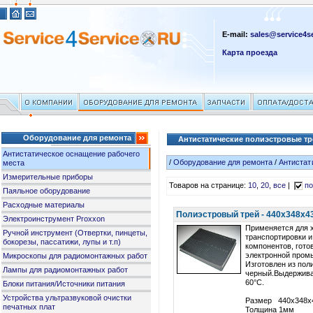
E-mail:
sales@service4se
Карта проезда
Оборудование для ремонта
Антистатические полиэстровые т
Антистатическое оснащение рабочего
/
Оборудование для ремонта
/
Антистат
места
Измерительные приборы
Товаров на странице:
10
,
20
,
все
|
по
Паяльное оборудование
Расходные материалы
Полиэстровый трей - 440x348x43 
Электроинструмент Proxxon
Применяется для 
Ручной инструмент (Отвертки, пинцеты,
транспортировки и
бокорезы, пассатижи, лупы и т.п)
компонентов, гото
электронной пром
Микроскопы для радиомонтажных работ
Изготовлен из пол
Лампы для радиомонтажных работ
черный.Выдержива
60°С.
Блоки питания/Источники питания
Устройства ультразвуковой очистки
Размер 440x348x
печатных плат
Толщина 1мм