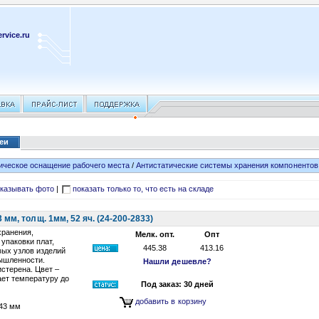
rvice.ru
реи
ическое оснащение рабочего места
/
Антистатические системы хранения компонентов 
казывать фото
|
показать только то, что есть на складе
мм, толщ. 1мм, 52 яч. (24-200-2833)
хранения,
Мелк. опт.
Опт
 упаковки плат,
445.38
413.16
вых узлов изделий
ышленности.
Нашли дешевле?
истерена. Цвет –
ет температуру до
Под заказ: 30 дней
добавить в корзину
43 мм