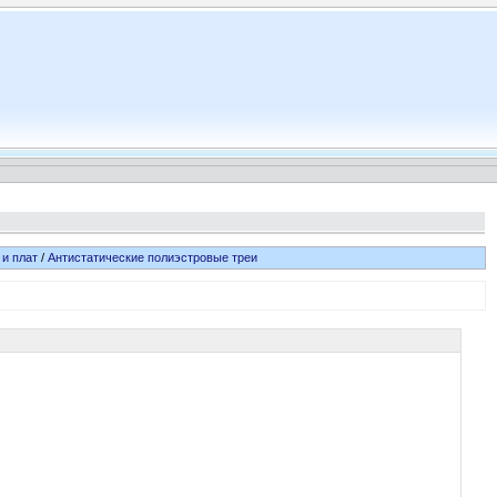
и плат
/
Антистатические полиэстровые треи