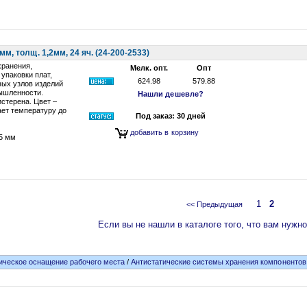
м, толщ. 1,2мм, 24 яч. (24-200-2533)
хранения,
Мелк. опт.
Опт
 упаковки плат,
624.98
579.88
вых узлов изделий
ышленности.
Нашли дешевле?
истерена. Цвет –
ет температуру до
Под заказ: 30 дней
добавить в корзину
5 мм
1
2
<< Предыдущая
Если вы не нашли в каталоге того, что вам нужно
ическое оснащение рабочего места
/
Антистатические системы хранения компонентов 