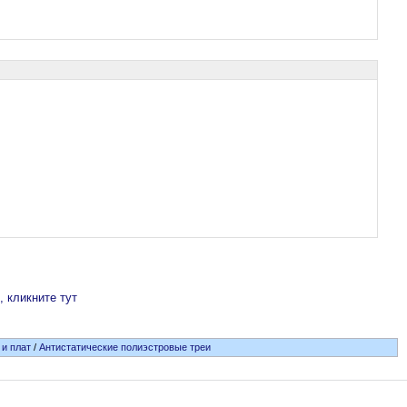
, кликните тут
и плат
/
Антистатические полиэстровые треи