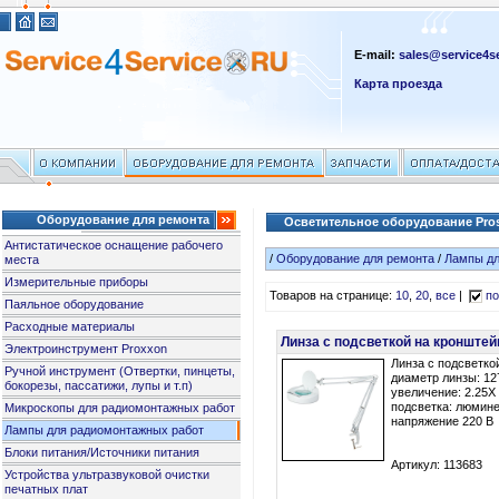
E-mail:
sales@service4se
Карта проезда
Оборудование для ремонта
Осветительное оборудование Pros
Антистатическое оснащение рабочего
/
Оборудование для ремонта
/
Лампы дл
места
Измерительные приборы
Товаров на странице:
10
,
20
,
все
|
по
Паяльное оборудование
Расходные материалы
Линза с подсветкой на кронште
Электроинструмент Proxxon
Линза с подсветко
Ручной инструмент (Отвертки, пинцеты,
диаметр линзы: 1
бокорезы, пассатижи, лупы и т.п)
увеличение: 2.25X 
подсветка: люмине
Микроскопы для радиомонтажных работ
напряжение 220 В
Лампы для радиомонтажных работ
Блоки питания/Источники питания
Артикул: 113683
Устройства ультразвуковой очистки
печатных плат