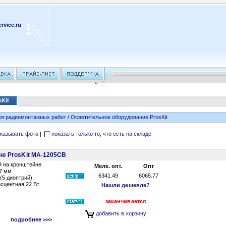
rvice.ru
Kit
я радиомонтажных работ
/
Осветительное оборудование ProsKit
казывать фото
|
показать только то, что есть на складе
йне ProsKit MA-1205CB
й на кронштейне
Мелк. опт.
Опт
27 мм
6341.49
6065.77
(5 диоптрий)
сцентная 22 Вт
Нашли дешевле?
заканчивается
добавить в корзину
подробнее >>>