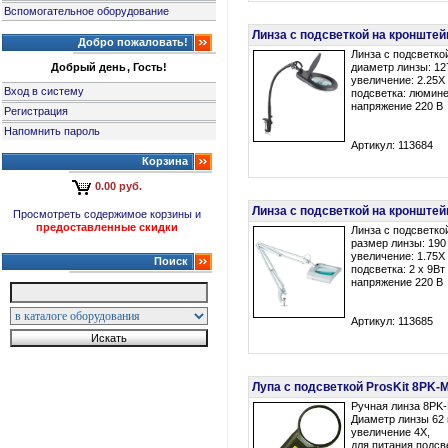
Вспомогательное оборудование
Линза с подсветкой на кронштей
Добро пожаловать!
Линза с подсветко
Добрый день, Гость!
диаметр линзы: 1
увеличение: 2.25X 
Вход в систему
подсветка: люмине
напряжение 220 В
Регистрация
Напомнить пароль
Артикул: 113684
Корзина
0.00 руб.
Линза с подсветкой на кронштей
Просмотреть содержимое корзины и
предоставленные скидки
Линза с подсветко
размер линзы: 190
увеличение: 1.75X 
Поиск
подсветка: 2 х 9Вт
напряжение 220 В
Артикул: 113685
Лупа с подсветкой ProsKit 8PK-
Ручная линза 8PK-
Диаметр линзы 62
увеличение 4Х,
для питания подсв