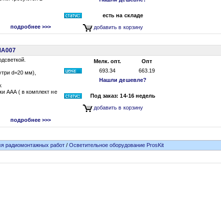
есть на складе
подробнее >>>
добавить в корзину
MA007
одсветкой.
Мелк. опт.
Опт
693.34
663.19
утри d=20 мм),
Нашли дешевле?
к
ки ААА ( в комплект не
Под заказ: 14-16 недель
добавить в корзину
подробнее >>>
я радиомонтажных работ
/
Осветительное оборудование ProsKit