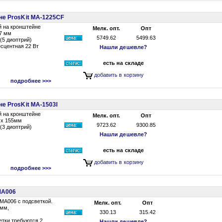
не ProsKit MA-1225CF
й на кронштейне
Мелк. опт.
Опт
27 мм
5749.62
5499.63
(5 диоптрий)
сцентная 22 Вт
Нашли дешевле?
есть на складе
добавить в корзину
подробнее >>>
не ProsKit MA-1503I
й на кронштейне
Мелк. опт.
Опт
 х 155мм
9723.62
9300.85
(3 диоптрий)
Нашли дешевле?
есть на складе
добавить в корзину
подробнее >>>
MA006
MA006 с подсветкой.
Мелк. опт.
Опт
 мм,
330.13
315.42
етки требуются 2
Нашли дешевле?