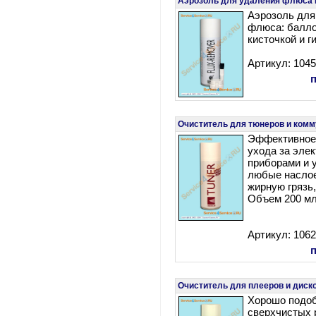
Аэрозоль для удаления флюса
Аэрозоль для
флюса: балло
кисточкой и г
Артикул: 104
Очиститель для тюнеров и ком
Эффективное
ухода за эле
приборами и 
любые наслое
жирную грязь,
Объем 200 мл
Артикул: 106
Очиститель для плееров и дис
Хорошо подо
сверхчистых 