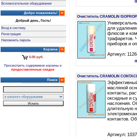
Вспомогательное оборудование
Добро пожаловать!
Очиститель CRAMOLIN ISOPROP
Добрый день, Гость!
Универсальны
для удаления
Вход в систему
флюсов и ком
Регистрация
трафаретов. 
Напомнить пароль
приборов и оп
Корзина
Артикул: 112
0.00 руб.
Просмотреть содержимое корзины и
предоставленные скидки
Очиститель CRAMOLIN CONTAC
Поиск
Эффективный
масляной осн
контакты, ра
оксидные и 
наслоения. О
длительную н
электромехан
контактов. О
Артикул: 103