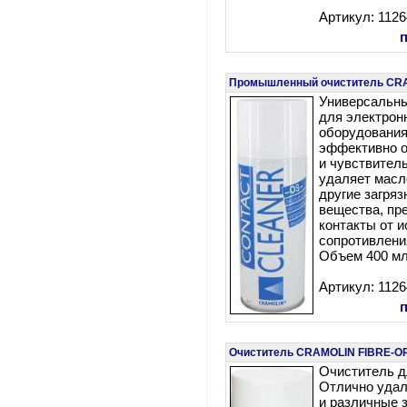
Артикул: 112
Промышленный очиститель CR
Универсальны
для электрон
оборудования
эффективно о
и чувствител
удаляет масло
другие загря
вещества, пр
контакты от и
сопротивления
Объем 400 мл
Артикул: 112
Очиститель CRAMOLIN FIBRE-O
Очиститель д
Отлично удал
и различные 