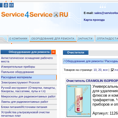
E-mail:
sales@service4se
Карта проезда
Оборудование для ремонта
Очистители
Антистатическое оснащение рабочего
/
Оборудование для ремонта
/
Расходн
места
Измерительные приборы
Товаров на странице:
10
,
20
,
все
|
по
Паяльное оборудование
Расходные материалы
Очиститель CRAMOLIN ISOPROP
Электроинструмент Proxxon
Универсальны
Ручной инструмент (Отвертки, пинцеты,
для удаления
бокорезы, пассатижи, лупы и т.п)
флюсов и ком
Микроскопы для радиомонтажных работ
трафаретов. 
Лампы для радиомонтажных работ
приборов и оп
Блоки питания/Источники питания
Устройства ультразвуковой очистки
Артикул: 112
печатных плат