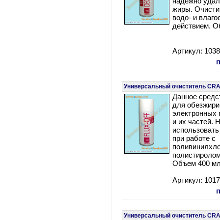
надежно удал
жиры. Очисти
водо- и влаг
действием. О
Артикул: 103
Универсальный очиститель CRA
Данное средс
для обезжири
электронных 
и их частей. 
использовать
при работе с
поливинилхл
полистиролом
Объем 400 мл
Артикул: 101
Универсальный очиститель CRA