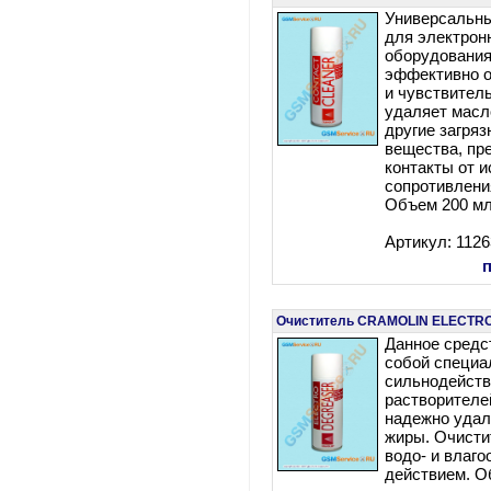
Универсальны
для электрон
оборудования
эффективно о
и чувствител
удаляет масло
другие загря
вещества, пр
контакты от и
сопротивления
Объем 200 мл
Артикул: 112
Очиститель CRAMOLIN ELECTR
Данное средс
собой специа
сильнодейст
растворителе
надежно удал
жиры. Очисти
водо- и влаг
действием. О