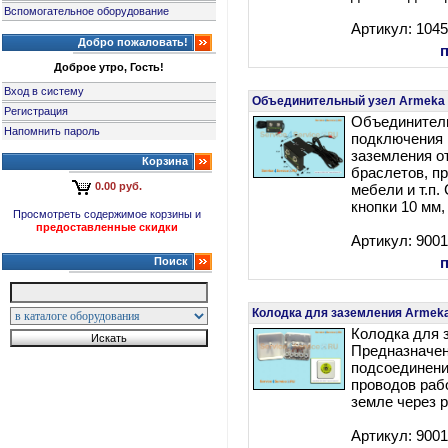
Вспомогательное оборудование
Артикул: 104
Добро пожаловать!
Доброе утро, Гость!
Вход в систему
Объединительный узел Armeka In
Регистрация
Объединител
Напомнить пароль
подключения 
заземления от
Корзина
браслетов, пр
0.00 руб.
мебели и т.п.
кнопки 10 мм,
Просмотреть содержимое корзины и
предоставленные скидки
Артикул: 900
Поиск
Колодка для заземления Armeka 
Колодка для 
Предназначен
подсоединен
проводов раб
земле через 
Артикул: 900