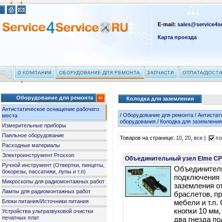
E-mail:
sales@service4se
Карта проезда
Оборудование для ремонта
Колодка для заземления
Антистатическое оснащение рабочего
/
Оборудование для ремонта
/
Антистат
места
оборудования
/
Колодка для заземлени
Измерительные приборы
Паяльное оборудование
Товаров на странице:
10
,
20
,
все
|
по
Расходные материалы
Электроинструмент Proxxon
Объединительный узел Elme CP
Ручной инструмент (Отвертки, пинцеты,
Объединител
бокорезы, пассатижи, лупы и т.п)
подключения 
Микроскопы для радиомонтажных работ
заземления от
Лампы для радиомонтажных работ
браслетов, пр
Блоки питания/Источники питания
мебели и т.п.
кнопки 10 мм,
Устройства ультразвуковой очистки
печатных плат
два гнезда по