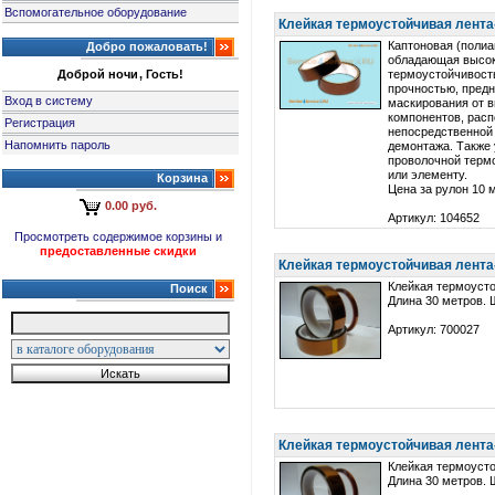
Вспомогательное оборудование
Клейкая термоустойчивая лента-
Каптоновая (полиа
Добро пожаловать!
обладающая высо
Доброй ночи, Гость!
термоустойчивост
прочностью, предн
Вход в систему
маскирования от 
компонентов, расп
Регистрация
непосредственной 
Напомнить пароль
демонтажа. Также 
проволочной термо
или элементу.
Корзина
Цена за рулон 10 м
0.00 руб.
Артикул: 104652
Просмотреть содержимое корзины и
предоставленные скидки
Клейкая термоустойчивая лента
Клейкая термоусто
Поиск
Длина 30 метров. 
Артикул: 700027
Клейкая термоустойчивая лента
Клейкая термоусто
Длина 30 метров. 