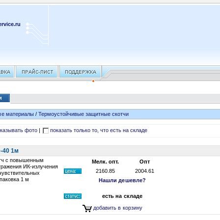
rvice.ru
и
ые материалы
/
Термоустойчивые защитные скотчи
казывать фото
|
показать только то, что есть на складе
0-40 1м
отч с повышенным
Мелк. опт.
Опт
ражения ИК-излучения
2160.85
2004.61
чувствительных
упаковка 1 м
Нашли дешевле?
есть на складе
добавить в корзину