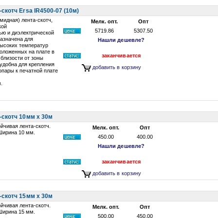
скотч Ersa IR4500-07 (10м)
мидная) лента-скотч,
Мелк. опт.
Опт
кой
5719.86
5307.50
ью и диэлектрической
азначена для
Нашли дешевле?
высоких температур
оложенных на плате в
заканчивается
близости от зоны
удобна для крепления
добавить в корзину
пары к печатной плате
.
-скотч 10мм х 30м
йчивая лента-скотч.
Мелк. опт.
Опт
Ширина 10 мм.
450.00
400.00
Нашли дешевле?
заканчивается
добавить в корзину
-скотч 15мм х 30м
йчивая лента-скотч.
Мелк. опт.
Опт
Ширина 15 мм.
500.00
450.00