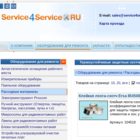
E-mail:
sales@service4se
Карта проезда
Оборудование для ремонта
Термоустойчивые защитные скотч
Антистатическое оснащение рабочего
/
Оборудование для ремонта
/
Расходн
места
Измерительные приборы
Товаров на странице:
10
,
20
,
все
|
по
Паяльное оборудование
Расходные материалы
Клейкая лента-скотч Ersa IR450
Электроинструмент Proxxon
Клейкая лента-ск
Ручной инструмент (Отвертки, пинцеты,
коэффициентом от
бокорезы, пассатижи, лупы и т.п)
для защиты термо
элементов и зон; 
Микроскопы для радиомонтажных работ
Лампы для радиомонтажных работ
Артикул: 104518
Блоки питания/Источники питания
Устройства ультразвуковой очистки
печатных плат