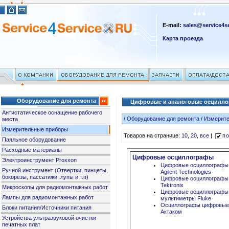
E-mail:
sales@service4se
Карта проезда
Оборудование для ремонта
Цифровые и аналоговые осцилл
Антистатическое оснащение рабочего
/
Оборудование для ремонта
/
Измерит
места
Измерительные приборы
Товаров на странице:
10
,
20
,
все
|
по
Паяльное оборудование
Расходные материалы
Цифровые осциллографы
Электроинструмент Proxxon
Цифровые осциллографы
Ручной инструмент (Отвертки, пинцеты,
Agilent Technologies
бокорезы, пассатижи, лупы и т.п)
Цифровые осциллографы
Tektronix
Микроскопы для радиомонтажных работ
Цифровые осциллографы
Лампы для радиомонтажных работ
мультиметры Fluke
Осциллографы цифровы
Блоки питания/Источники питания
Актаком
Устройства ультразвуковой очистки
печатных плат