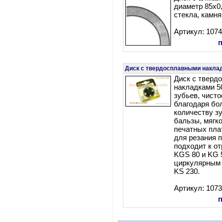
диаметр 85х0
стекла, камня
Артикул: 107
Диск с твердосплавными наклад
Диск с тверд
накладками 5
зубьев, чисто
благодаря б
количеству з
бальзы, мягк
печатных плат
для резания 
подходит к о
KGS 80 и KG 
циркулярным 
KS 230.
Артикул: 107