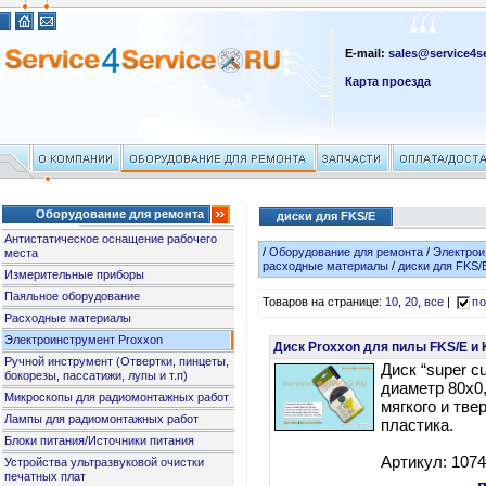
E-mail:
sales@service4se
Карта проезда
Оборудование для ремонта
диски для FKS/E
Антистатическое оснащение рабочего
/
Оборудование для ремонта
/
Электрои
места
расходные материалы
/
диски для FKS/
Измерительные приборы
Паяльное оборудование
Товаров на странице:
10
,
20
,
все
|
по
Расходные материалы
Электроинструмент Proxxon
Диск Proxxon для пилы FKS/E и 
Ручной инструмент (Отвертки, пинцеты,
Диск “super cu
бокорезы, пассатижи, лупы и т.п)
диаметр 80х0
Микроскопы для радиомонтажных работ
мягкого и тве
Лампы для радиомонтажных работ
пластика.
Блоки питания/Источники питания
Артикул: 107
Устройства ультразвуковой очистки
печатных плат