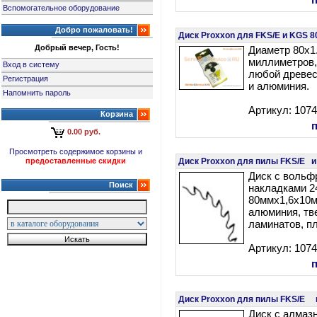
Вспомогательное оборудование
Добро пожаловать!
Диск Proxxon для FKS/E и KGS 8
Добрый вечер, Гость!
Диаметр 80х1
миллиметров,
Вход в систему
любой древе
Регистрация
и алюминия.
Напомнить пароль
Артикул: 107
Корзина
0.00 руб.
Просмотреть содержимое корзины и
предоставленные скидки
Диск Proxxon для пилы FKS/E и
Диск с воль
Поиск
накладками 2
80ммх1,6х10м
алюминия, тв
ламинатов, п
Артикул: 107
Диск Proxxon для пилы FKS/E 
Диск с алмаз