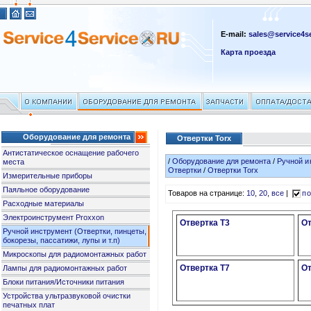
E-mail:
sales@service4se
Карта проезда
Оборудование для ремонта
Отвертки Torx
Антистатическое оснащение рабочего
/
Оборудование для ремонта
/
Ручной и
места
Отвертки
/
Отвертки Torx
Измерительные приборы
Паяльное оборудование
Товаров на странице:
10
,
20
,
все
|
по
Расходные материалы
Электроинструмент Proxxon
Отвертка T3
От
Ручной инструмент (Отвертки, пинцеты,
бокорезы, пассатижи, лупы и т.п)
Микроскопы для радиомонтажных работ
Отвертка T7
От
Лампы для радиомонтажных работ
Блоки питания/Источники питания
Устройства ультразвуковой очистки
печатных плат