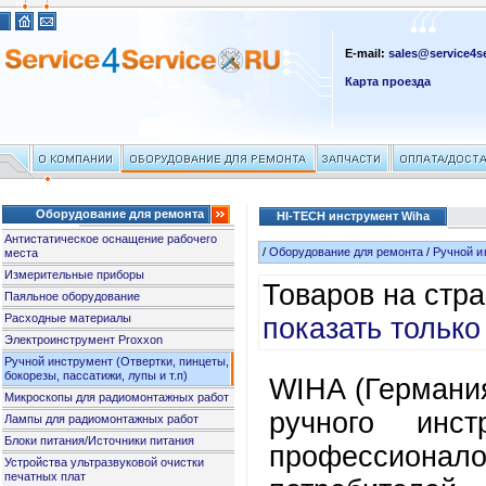
E-mail:
sales@service4se
Карта проезда
Оборудование для ремонта
HI-TECH инструмент Wiha
Антистатическое оснащение рабочего
/
Оборудование для ремонта
/
Ручной и
места
Измерительные приборы
Товаров на стр
Паяльное оборудование
Расходные материалы
показать только
Электроинструмент Proxxon
Ручной инструмент (Отвертки, пинцеты,
бокорезы, пассатижи, лупы и т.п)
WIHA (Германия
Микроскопы для радиомонтажных работ
ручного инст
Лампы для радиомонтажных работ
Блоки питания/Источники питания
профессионало
Устройства ультразвуковой очистки
печатных плат