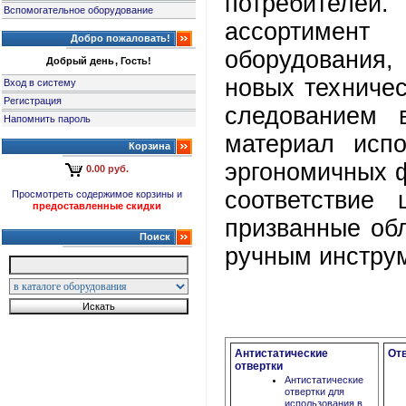
потребителе
Вспомогательное оборудование
ассортимент
Добро пожаловать!
оборудования,
Добрый день, Гость!
новых техниче
Вход в систему
Регистрация
следованием 
Напомнить пароль
материал испо
Корзина
эргономичных ф
0.00 руб.
соответствие 
Просмотреть содержимое корзины и
предоставленные скидки
призванные обл
Поиск
ручным инстру
Антистатические
От
отвертки
Антистатические
отвертки для
использования в