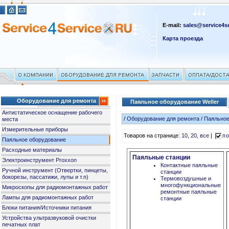
E-mail:
sales@service4se
Карта проезда
Оборудование для ремонта
Паяльное оборудование Weller
Антистатическое оснащение рабочего
/
Оборудование для ремонта
/
Паяльное
места
Измерительные приборы
Товаров на странице:
10
,
20
,
все
|
по
Паяльное оборудование
Расходные материалы
Паяльные станции
Электроинструмент Proxxon
Контактные паяльные
Ручной инструмент (Отвертки, пинцеты,
станции
бокорезы, пассатижи, лупы и т.п)
Термовоздушные и
многофункциональные
Микроскопы для радиомонтажных работ
ремонтные паяльные
Лампы для радиомонтажных работ
станции
Блоки питания/Источники питания
Устройства ультразвуковой очистки
печатных плат