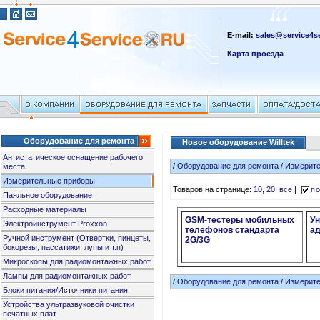
E-mail:
sales@service4se
Карта проезда
Оборудование для ремонта
Новое оборудование Willtek
Антистатическое оснащение рабочего
/
Оборудование для ремонта
/
Измерит
места
Измерительные приборы
Товаров на странице:
10
,
20
,
все
|
по
Паяльное оборудование
Расходные материалы
GSM-тестеры мобильных
У
Электроинструмент Proxxon
телефонов стандарта
а
Ручной инструмент (Отвертки, пинцеты,
2G/3G
бокорезы, пассатижи, лупы и т.п)
Микроскопы для радиомонтажных работ
Лампы для радиомонтажных работ
/
Оборудование для ремонта
/
Измерит
Блоки питания/Источники питания
Устройства ультразвуковой очистки
печатных плат