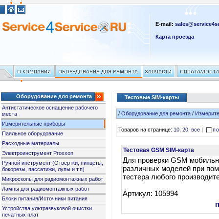
E-mail:
sales@service4se
Карта проезда
Оборудование для ремонта
Тестовые SIM-карты
Антистатическое оснащение рабочего
/
Оборудование для ремонта
/
Измерит
места
Измерительные приборы
Товаров на странице:
10
,
20
,
все
|
по
Паяльное оборудование
Расходные материалы
Тестовая GSM SIM-карта
Электроинструмент Proxxon
Для проверки GSM мобиль
Ручной инструмент (Отвертки, пинцеты,
различных моделей при по
бокорезы, пассатижи, лупы и т.п)
тестера любого производит
Микроскопы для радиомонтажных работ
Лампы для радиомонтажных работ
Артикул: 105994
Блоки питания/Источники питания
Устройства ультразвуковой очистки
печатных плат