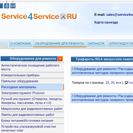
E-mail:
sales@service4se
Карта проезда
Оборудование для ремонта
Трафареты BGA микросхем памяти
Антистатическое оснащение рабочего
/
Оборудование для ремонта
/
Расходн
места
изготовленные методом лазерного прож
Измерительные приборы
Паяльное оборудование
Товаров на странице:
10
,
20
,
все
|
по
Расходные материалы
Электроинструмент Proxxon
/
Оборудование для ремонта
/
Расходн
Ручной инструмент (Отвертки, пинцеты,
изготовленные методом лазерного прож
бокорезы, пассатижи, лупы и т.п)
Микроскопы для радиомонтажных работ
Лампы для радиомонтажных работ
Блоки питания/Источники питания
Устройства ультразвуковой очистки
печатных плат