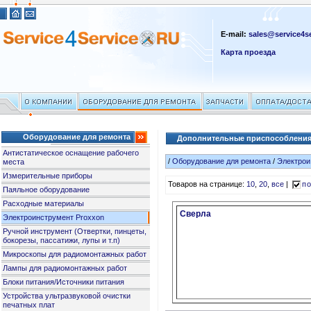
E-mail:
sales@service4se
Карта проезда
Оборудование для ремонта
Дополнительные приспособления 
Антистатическое оснащение рабочего
/
Оборудование для ремонта
/
Электрои
места
Измерительные приборы
Товаров на странице:
10
,
20
,
все
|
по
Паяльное оборудование
Расходные материалы
Сверла
Электроинструмент Proxxon
Ручной инструмент (Отвертки, пинцеты,
бокорезы, пассатижи, лупы и т.п)
Микроскопы для радиомонтажных работ
Лампы для радиомонтажных работ
Блоки питания/Источники питания
Устройства ультразвуковой очистки
печатных плат