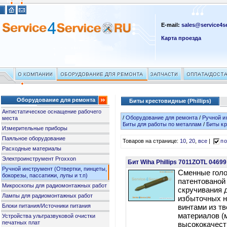
E-mail:
sales@service4se
Карта проезда
Оборудование для ремонта
Биты крестовидные (Phillips)
Антистатическое оснащение рабочего
/
Оборудование для ремонта
/
Ручной и
места
Биты для работы по металлам
/
Биты кр
Измерительные приборы
Паяльное оборудование
Товаров на странице:
10
,
20
,
все
|
по
Расходные материалы
Электроинструмент Proxxon
Бит Wiha Phillips 7011ZOTL 0469
Ручной инструмент (Отвертки, пинцеты,
Сменные голо
бокорезы, пассатижи, лупы и т.п)
патентованой
Микроскопы для радиомонтажных работ
скручивания 
Лампы для радиомонтажных работ
избыточных н
Блоки питания/Источники питания
винтами из т
материалов (
Устройства ультразвуковой очистки
печатных плат
высококачест