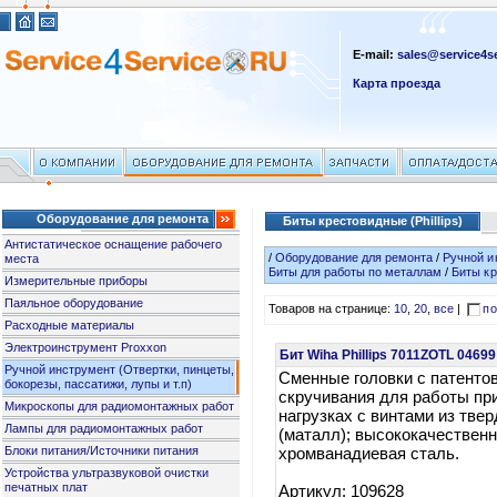
E-mail:
sales@service4se
Карта проезда
Оборудование для ремонта
Биты крестовидные (Phillips)
Антистатическое оснащение рабочего
/
Оборудование для ремонта
/
Ручной и
места
Биты для работы по металлам
/
Биты кр
Измерительные приборы
Паяльное оборудование
Товаров на странице:
10
,
20
,
все
|
по
Расходные материалы
Электроинструмент Proxxon
Бит Wiha Phillips 7011ZOTL 0469
Ручной инструмент (Отвертки, пинцеты,
Сменные головки с патенто
бокорезы, пассатижи, лупы и т.п)
скручивания для работы пр
Микроскопы для радиомонтажных работ
нагрузках с винтами из тве
Лампы для радиомонтажных работ
(маталл); высококачествен
Блоки питания/Источники питания
хромванадиевая сталь.
Устройства ультразвуковой очистки
печатных плат
Артикул: 109628