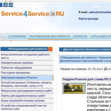
E-mail:
sales@service4se
Карта проезда
Оборудование для ремонта
Другие приспособления и оснастк
Антистатическое оснащение рабочего
/
Оборудование для ремонта
/
Электрои
места
Дополнительные приспособления и осн
Измерительные приборы
Паяльное оборудование
Товаров на странице:
10
,
20
,
все
|
по
Расходные материалы
Электроинструмент Proxxon
Поддон Proxxon для станка PD 2
Ручной инструмент (Отвертки, пинцеты,
Изготовлен из
бокорезы, пассатижи, лупы и т.п)
листа, окраш
Микроскопы для радиомонтажных работ
краской. Ско
Лампы для радиомонтажных работ
сзади облегча
Блоки питания/Источники питания
Стальные вст
отверстиями 
Устройства ультразвуковой очистки
печатных плат
крепления к с