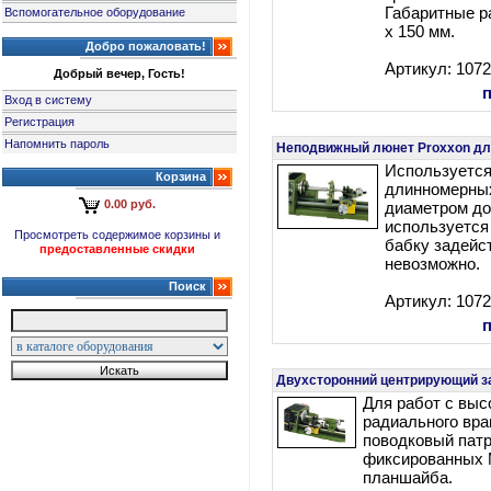
Габаритные р
Вспомогательное оборудование
х 150 мм.
Добро пожаловать!
Артикул: 107
Добрый вечер, Гость!
Вход в систему
Регистрация
Напомнить пароль
Неподвижный люнет Proxxon дл
Используется
Корзина
длинномерных
0.00 руб.
диаметром до
используется
Просмотреть содержимое корзины и
бабку задейс
предоставленные скидки
невозможно.
Поиск
Артикул: 107
Двухсторонний центрирующий за
Для работ с выс
радиального вра
поводковый патр
фиксированных М
планшайба.