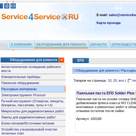
E-mail:
sales@service4se
Карта проезда
Оборудование для ремонта
EFD
Антистатическое оснащение рабочего
/
Оборудование для ремонта
/
Расходн
места
Измерительные приборы
Товаров на странице:
10
,
20
,
все
|
по
Паяльное оборудование
Расходные материалы
Паяльная паста EFD Solder Plus
Электроинструмент Proxxon
Паяльная паста на основе сплава Sn
Ручной инструмент (Отвертки, пинцеты,
добавлением флюса класса NO CLEA
бокорезы, пассатижи, лупы и т.п)
монтажных и ремонтных работ в обла
отмывки остатков после пайки.
Микроскопы для радиомонтажных работ
Лампы для радиомонтажных работ
Артикул: 100168
Блоки питания/Источники питания
Устройства ультразвуковой очистки
печатных плат