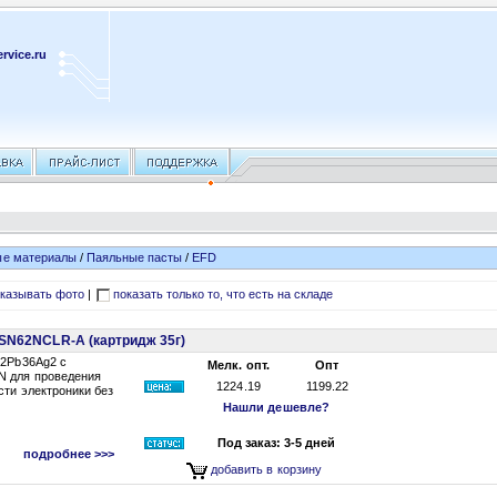
rvice.ru
ые материалы
/
Паяльные пасты
/
EFD
казывать фото
|
показать только то, что есть на складе
 SN62NCLR-A (картридж 35г)
62Pb36Ag2 с
Мелк. опт.
Опт
N для проведения
1224.19
1199.22
сти электроники без
Нашли дешевле?
Под заказ: 3-5 дней
подробнее >>>
добавить в корзину