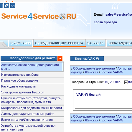
E-mail:
sales@service4se
Карта проезда
Оборудование для ремонта
Костюм VAK-W
Антистатическое оснащение рабочего
/
Оборудование для ремонта
/
Антистат
места
одежда
/
Женская
/
Костюм VAK-W
Измерительные приборы
Паяльное оборудование
Товаров на странице:
10
,
20
,
все
|
по
Расходные материалы
Электроинструмент Proxxon
VAK-W белый
Ручной инструмент (Отвертки, пинцеты,
бокорезы, пассатижи, лупы и т.п)
Микроскопы для радиомонтажных работ
Лампы для радиомонтажных работ
/
Оборудование для ремонта
/
Антистат
Блоки питания/Источники питания
одежда
/
Женская
/
Костюм VAK-W
Устройства ультразвуковой очистки
печатных плат