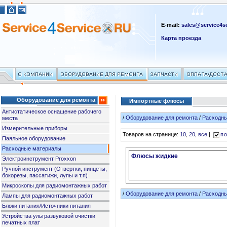
E-mail:
sales@service4se
Карта проезда
Оборудование для ремонта
Импортные флюсы
Антистатическое оснащение рабочего
/
Оборудование для ремонта
/
Расходн
места
Измерительные приборы
Товаров на странице:
10
,
20
,
все
|
по
Паяльное оборудование
Расходные материалы
Флюсы жидкие
Электроинструмент Proxxon
Ручной инструмент (Отвертки, пинцеты,
бокорезы, пассатижи, лупы и т.п)
Микроскопы для радиомонтажных работ
/
Оборудование для ремонта
/
Расходн
Лампы для радиомонтажных работ
Блоки питания/Источники питания
Устройства ультразвуковой очистки
печатных плат