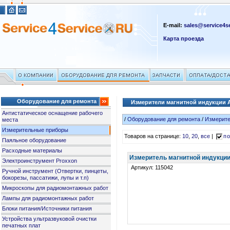
E-mail:
sales@service4se
Карта проезда
Оборудование для ремонта
Измерители магнитной индукции 
Антистатическое оснащение рабочего
/
Оборудование для ремонта
/
Измерит
места
Измерительные приборы
Товаров на странице:
10
,
20
,
все
|
по
Паяльное оборудование
Расходные материалы
Измеритель магнитной индукци
Электроинструмент Proxxon
Артикул: 115042
Ручной инструмент (Отвертки, пинцеты,
бокорезы, пассатижи, лупы и т.п)
Микроскопы для радиомонтажных работ
Лампы для радиомонтажных работ
Блоки питания/Источники питания
Устройства ультразвуковой очистки
печатных плат