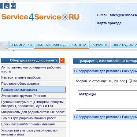
E-mail:
sales@service4se
Карта проезда
Оборудование для ремонта
Трафареты, изготовленные метод
Антистатическое оснащение рабочего
/
Оборудование для ремонта
/
Расходн
места
Измерительные приборы
Товаров на странице:
10
,
20
,
все
|
по
Паяльное оборудование
Расходные материалы
Матрицы
Электроинструмент Proxxon
Ручной инструмент (Отвертки, пинцеты,
бокорезы, пассатижи, лупы и т.п)
Микроскопы для радиомонтажных работ
/
Оборудование для ремонта
/
Расходн
Лампы для радиомонтажных работ
Блоки питания/Источники питания
Устройства ультразвуковой очистки
печатных плат