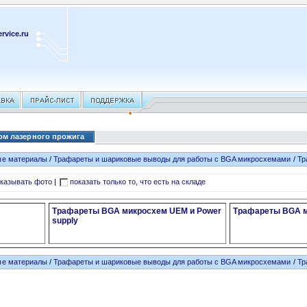
rvice.ru
ом лазерного прожига
ые материалы
/
Трафареты и шариковые выводы для работы с BGA микросхемами
/
Тр
казывать фото
|
показать только то, что есть на складе
Трафареты BGA микросхем UEM и Power
Трафареты BGA 
supply
ые материалы
/
Трафареты и шариковые выводы для работы с BGA микросхемами
/
Тр