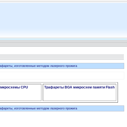
афареты, изготовленные методом лазерного прожига
микросхемы CPU
Трафареты BGA микросхем памяти Flash
афареты, изготовленные методом лазерного прожига