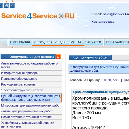
E-mail:
sales@service4se
Карта проезда
Оборудование для ремонта
Щипцы-круглогубцы
Антистатическое оснащение рабочего
/
Оборудование для ремонта
/
Ручной и
места
Щипцы-круглогубцы
Измерительные приборы
Паяльное оборудование
Товаров на странице:
10
,
20
,
все
|
по
Расходные материалы
Электроинструмент Proxxon
Хром-полированные щипцы-круг
Ручной инструмент (Отвертки, пинцеты,
Хром-полированные мощны
бокорезы, пассатижи, лупы и т.п)
круглогубцы с режущим сег
Микроскопы для радиомонтажных работ
жесткого провода
Лампы для радиомонтажных работ
Длина: 200 мм
Блоки питания/Источники питания
Вес: 190 г
Устройства ультразвуковой очистки
печатных плат
Артикул: 104442