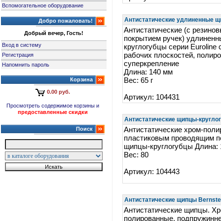
Вспомогательное оборудование
Антистатические удлиненные щи
Добро пожаловать!
Антистатические (с резино
Добрый вечер, Гость!
покрытием ручек) удлинен
Вход в систему
круглогубцы серии Euroline 
рабочих плоскостей, полир
Регистрация
суперкрепление
Напомнить пароль
Длина: 140 мм
Корзина
Вес: 65 г
0.00 руб.
Артикул: 104431
Просмотреть содержимое корзины и
предоставленные скидки
Антистатические щипцы-круглогу
Поиск
Антистатические хром-поли
пластиковым проводящим п
щипцы-круглогубцы Длина: 
Вес: 80
Артикул: 104443
Антистатические щипцы Bernstei
Антистатические щипцы. Хр
полированные, подпружинне