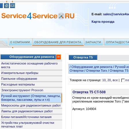
E-mail:
sales@service4se
Карта проезда
Оборудование для ремонта
Отвертка T5
Антистатическое оснащение рабочего
/
Оборудование для ремонта
/
Ручной и
места
Отвертки
/
Отвертки Torx
/
Отвертка T5
Измерительные приборы
Паяльное оборудование
Товаров на странице:
10
,
20
,
все
|
по
Расходные материалы
Электроинструмент Proxxon
Отвертка T5 CT-508
Ручной инструмент (Отвертки, пинцеты,
Отвертка из хром-ванадий-молибдено
бокорезы, пассатижи, лупы и т.п)
укрепленным наконечником Torx ("зве
Микроскопы для радиомонтажных работ
Артикул: 104904
Лампы для радиомонтажных работ
Блоки питания/Источники питания
Устройства ультразвуковой очистки
печатных плат