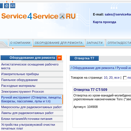
E-mail:
sales@service4se
Карта проезда
Оборудование для ремонта
Отвертка T7
Антистатическое оснащение рабочего
/
Оборудование для ремонта
/
Ручной и
места
Измерительные приборы
Товаров на странице:
10
,
20
,
все
|
по
Паяльное оборудование
Расходные материалы
Отвертка T7 CT-509
Электроинструмент Proxxon
Отвертка из хром-ванадий-молибдено
Ручной инструмент (Отвертки, пинцеты,
укрепленным наконечником Torx ("зве
бокорезы, пассатижи, лупы и т.п)
Артикул: 104908
Микроскопы для радиомонтажных работ
Лампы для радиомонтажных работ
Блоки питания/Источники питания
Устройства ультразвуковой очистки
печатных плат