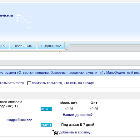
rvice.ru
нструмент (Отвертки, пинцеты, бокорезы, пассатижи, лупы и т.п)
/
Малобюджетный инс
казывать фото
|
показать только то, что есть на складе
вого сплава с
Мелк. опт.
Опт
здочка") T7.
49.26
49.26
Нашли дешевле?
подробнее >>>
Под заказ: 5-7 дней
добавить в корзину