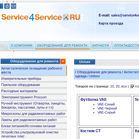
E-mail:
sales@service4se
Карта проезда
Оборудование для ремонта
Unisex
Антистатическое оснащение рабочего
/
Оборудование для ремонта
/
Антистат
места
одежда
/
Unisex
Измерительные приборы
Паяльное оборудование
Товаров на странице:
10
,
20
,
все
|
по
Расходные материалы
Электроинструмент Proxxon
Футболка VAE
Те
Ручной инструмент (Отвертки, пинцеты,
VAE-Синий
бокорезы, пассатижи, лупы и т.п)
VAE-Черный
VAE-Серый
Микроскопы для радиомонтажных работ
Лампы для радиомонтажных работ
Блоки питания/Источники питания
Костюм СТ
Х
Устройства ультразвуковой очистки
печатных плат