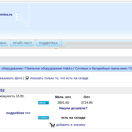
rvice.ru
 оборудование
/
Паяльное оборудование Hakko
/
Сетевые и батарейные паяльники
/
П
казывать фото
|
показать только то, что есть на складе
452
мощность 15 Вт,
Мелк. опт.
Опт
3801.60
3724.80
Нашли дешевле?
подробнее >>>
есть на складе
добавить в корзину