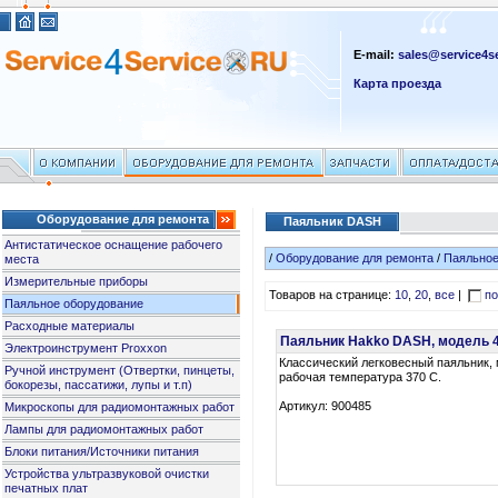
E-mail:
sales@service4se
Карта проезда
Оборудование для ремонта
Паяльник DASH
Антистатическое оснащение рабочего
/
Оборудование для ремонта
/
Паяльное
места
Измерительные приборы
Товаров на странице:
10
,
20
,
все
|
по
Паяльное оборудование
Расходные материалы
Паяльник Hakko DASH, модель 
Электроинструмент Proxxon
Классический легковесный паяльник, 
Ручной инструмент (Отвертки, пинцеты,
рабочая температура 370 С.
бокорезы, пассатижи, лупы и т.п)
Артикул: 900485
Микроскопы для радиомонтажных работ
Лампы для радиомонтажных работ
Блоки питания/Источники питания
Устройства ультразвуковой очистки
печатных плат