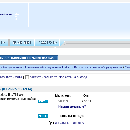
rvice.ru
ы для паяльников Hakko 933-934
 оборудование
/
Паяльное оборудование Hakko
/
Вспомогательное оборудование
/
Сме
казывать фото
|
показать только то, что есть на складе
(к Hakko 933-934)
akko B 1766 для
Мелк. опт.
Опт
ание температуры пайки
509.59
472.81
Нашли дешевле?
есть на складе
добавить в корзину