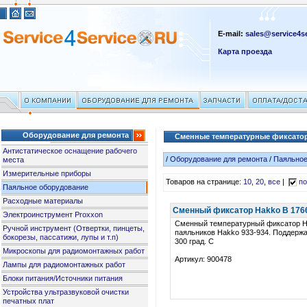
E-mail:
sales@service4se
Карта проезда
Оборудование для ремонта
Сменные температурные фиксатор
Антистатическое оснащение рабочего
/
Оборудование для ремонта
/
Паяльное
места
Измерительные приборы
Товаров на странице:
10
,
20
,
все
|
по
Паяльное оборудование
Расходные материалы
Сменный фиксатор Hakko B 1766 
Электроинструмент Proxxon
Сменный температурный фиксатор H
Ручной инструмент (Отвертки, пинцеты,
паяльников Hakko 933-934. Поддерж
бокорезы, пассатижи, лупы и т.п)
300 град. C
Микроскопы для радиомонтажных работ
Артикул: 900478
Лампы для радиомонтажных работ
Блоки питания/Источники питания
Устройства ультразвуковой очистки
печатных плат