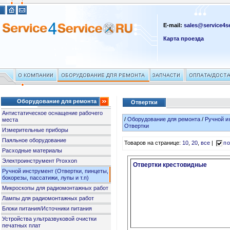
E-mail:
sales@service4se
Карта проезда
Оборудование для ремонта
Отвертки
Антистатическое оснащение рабочего
/
Оборудование для ремонта
/
Ручной и
места
Отвертки
Измерительные приборы
Паяльное оборудование
Товаров на странице:
10
,
20
,
все
|
по
Расходные материалы
Электроинструмент Proxxon
Отвертки крестовидные
Ручной инструмент (Отвертки, пинцеты,
бокорезы, пассатижи, лупы и т.п)
Микроскопы для радиомонтажных работ
Лампы для радиомонтажных работ
Блоки питания/Источники питания
Устройства ультразвуковой очистки
печатных плат