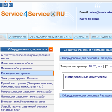
E-mail:
sales@service4se
Карта проезда
Оборудование для ремонта
Средства очистки и промывочные
Антистатическое оснащение рабочего
/
Оборудование для ремонта
/
Расходн
места
Измерительные приборы
Товаров на странице:
10
,
20
,
все
|
по
Паяльное оборудование
Расходные материалы
Универсальные очистители
Электроинструмент Proxxon
Ручной инструмент (Отвертки, пинцеты,
бокорезы, пассатижи, лупы и т.п)
Микроскопы для радиомонтажных работ
/
Оборудование для ремонта
/
Расходн
Лампы для радиомонтажных работ
Блоки питания/Источники питания
Устройства ультразвуковой очистки
печатных плат