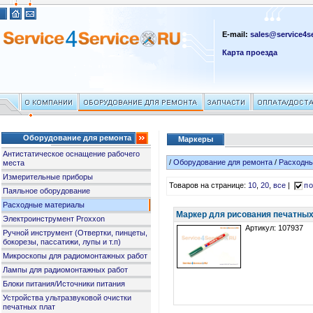
E-mail:
sales@service4se
Карта проезда
Оборудование для ремонта
Маркеры
Антистатическое оснащение рабочего
/
Оборудование для ремонта
/
Расходн
места
Измерительные приборы
Товаров на странице:
10
,
20
,
все
|
по
Паяльное оборудование
Расходные материалы
Маркер для рисования печатных
Электроинструмент Proxxon
Артикул: 107937
Ручной инструмент (Отвертки, пинцеты,
бокорезы, пассатижи, лупы и т.п)
Микроскопы для радиомонтажных работ
Лампы для радиомонтажных работ
Блоки питания/Источники питания
Устройства ультразвуковой очистки
печатных плат