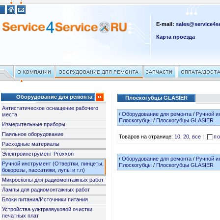
E-mail:
sales@service4se
Карта проезда
Оборудование для ремонта
Плоскогубцы GLASIER
Антистатическое оснащение рабочего
/
Оборудование для ремонта
/
Ручной и
места
Плоскогубцы
/
Плоскогубцы GLASIER
Измерительные приборы
Паяльное оборудование
Товаров на странице:
10
,
20
,
все
|
по
Расходные материалы
Электроинструмент Proxxon
/
Оборудование для ремонта
/
Ручной и
Ручной инструмент (Отвертки, пинцеты,
Плоскогубцы
/
Плоскогубцы GLASIER
бокорезы, пассатижи, лупы и т.п)
Микроскопы для радиомонтажных работ
Лампы для радиомонтажных работ
Блоки питания/Источники питания
Устройства ультразвуковой очистки
печатных плат