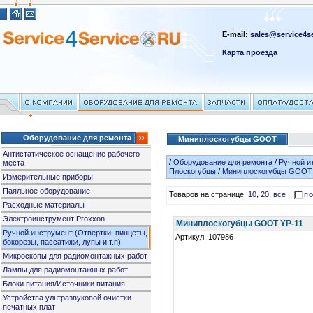
E-mail:
sales@service4se
Карта проезда
Оборудование для ремонта
Миниплоскогубцы GOOT
Антистатическое оснащение рабочего
/
Оборудование для ремонта
/
Ручной и
места
Плоскогубцы
/
Миниплоскогубцы GOOT
Измерительные приборы
Паяльное оборудование
Товаров на странице:
10
,
20
,
все
|
по
Расходные материалы
Электроинструмент Proxxon
Миниплоскогубцы GOOT YP-11
Ручной инструмент (Отвертки, пинцеты,
Артикул: 107986
бокорезы, пассатижи, лупы и т.п)
Микроскопы для радиомонтажных работ
Лампы для радиомонтажных работ
Блоки питания/Источники питания
Устройства ультразвуковой очистки
печатных плат