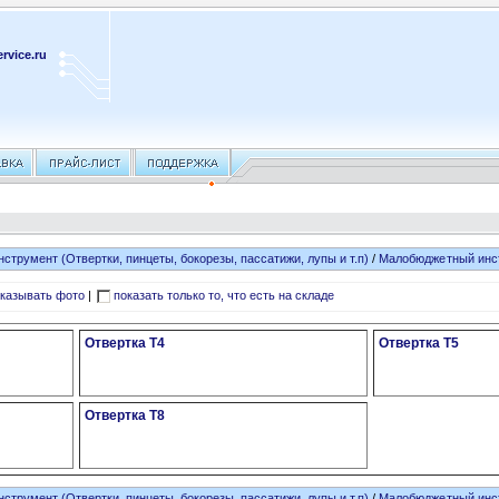
rvice.ru
нструмент (Отвертки, пинцеты, бокорезы, пассатижи, лупы и т.п)
/
Малобюджетный инс
казывать фото
|
показать только то, что есть на складе
Отвертка T4
Отвертка T5
Отвертка T8
нструмент (Отвертки, пинцеты, бокорезы, пассатижи, лупы и т.п)
/
Малобюджетный инс