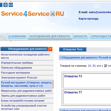
E-mail:
sales@service4se
Карта проезда
Оборудование для ремонта
Отвертки Torx
Антистатическое оснащение рабочего
/
Оборудование для ремонта
/
Ручной и
места
Измерительные приборы
Товаров на странице:
10
,
20
,
все
|
по
Паяльное оборудование
Расходные материалы
Отвертка T3
Электроинструмент Proxxon
Ручной инструмент (Отвертки, пинцеты,
бокорезы, пассатижи, лупы и т.п)
Микроскопы для радиомонтажных работ
Отвертка T7
Лампы для радиомонтажных работ
Блоки питания/Источники питания
Устройства ультразвуковой очистки
печатных плат
/
Оборудование для ремонта
/
Ручной и