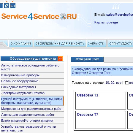
E-mail:
sales@service4se
Карта проезда
Оборудование для ремонта
Отвертки Torx
Антистатическое оснащение рабочего
/
Оборудование для ремонта
/
Ручной и
места
Отвертки
/
Отвертки Torx
Измерительные приборы
Паяльное оборудование
Товаров на странице:
10
,
20
,
все
|
по
Расходные материалы
Электроинструмент Proxxon
Отвертка T3
От
Ручной инструмент (Отвертки, пинцеты,
бокорезы, пассатижи, лупы и т.п)
Микроскопы для радиомонтажных работ
Отвертка T7
От
Лампы для радиомонтажных работ
Блоки питания/Источники питания
Устройства ультразвуковой очистки
печатных плат