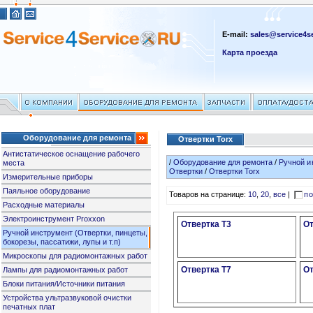
E-mail:
sales@service4se
Карта проезда
Оборудование для ремонта
Отвертки Torx
Антистатическое оснащение рабочего
/
Оборудование для ремонта
/
Ручной и
места
Отвертки
/
Отвертки Torx
Измерительные приборы
Паяльное оборудование
Товаров на странице:
10
,
20
,
все
|
по
Расходные материалы
Электроинструмент Proxxon
Отвертка T3
От
Ручной инструмент (Отвертки, пинцеты,
бокорезы, пассатижи, лупы и т.п)
Микроскопы для радиомонтажных работ
Отвертка T7
От
Лампы для радиомонтажных работ
Блоки питания/Источники питания
Устройства ультразвуковой очистки
печатных плат