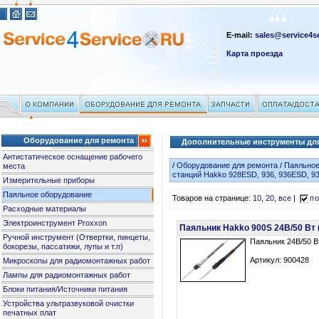
E-mail:
sales@service4se
Карта проезда
Оборудование для ремонта
Дополнительные инструменты для п
Антистатическое оснащение рабочего
/
Оборудование для ремонта
/
Паяльное
места
станций Hakko 928ESD, 936, 936ESD, 9
Измерительные приборы
Паяльное оборудование
Товаров на странице:
10
,
20
,
все
|
по
Расходные материалы
Электроинструмент Proxxon
Паяльник Hakko 900S 24В/50 Вт (
Ручной инструмент (Отвертки, пинцеты,
Паяльник 24В/50 В
бокорезы, пассатижи, лупы и т.п)
Артикул: 900428
Микроскопы для радиомонтажных работ
Лампы для радиомонтажных работ
Блоки питания/Источники питания
Устройства ультразвуковой очистки
печатных плат