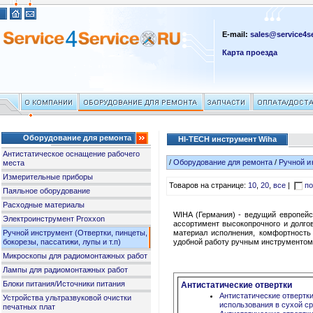
E-mail:
sales@service4se
Карта проезда
Оборудование для ремонта
HI-TECH инструмент Wiha
Антистатическое оснащение рабочего
/
Оборудование для ремонта
/
Ручной и
места
Измерительные приборы
Товаров на странице:
10
,
20
,
все
|
по
Паяльное оборудование
Расходные материалы
WIHA (Германия) - ведущий европейс
Электроинструмент Proxxon
ассортимент высокопрочного и долго
Ручной инструмент (Отвертки, пинцеты,
материал исполнения, комфортность 
бокорезы, пассатижи, лупы и т.п)
удобной работу ручным инструментом
Микроскопы для радиомонтажных работ
Лампы для радиомонтажных работ
Блоки питания/Источники питания
Антистатические отвертки
Антистатические отвертк
Устройства ультразвуковой очистки
использования в сухой с
печатных плат