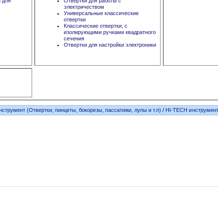
и для
Отвертки для работы с
электричеством
Универсальные классические
отвертки
Классические отвертки, с
изолирующими ручками квадратного
сечения
Отвертки для настройки электроники
нструмент (Отвертки, пинцеты, бокорезы, пассатижи, лупы и т.п)
/
HI-TECH инструмент