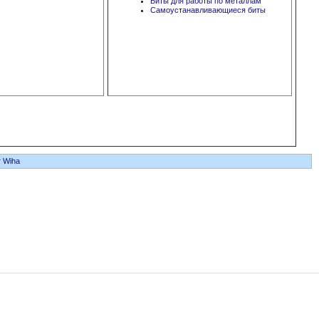
Биты для работы по металлам
Самоустанавливающиеся биты
 Wiha