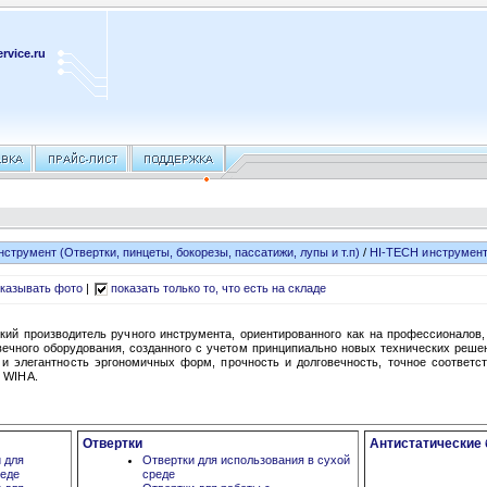
rvice.ru
нструмент (Отвертки, пинцеты, бокорезы, пассатижи, лупы и т.п)
/
HI-TECH инструмент
казывать фото
|
показать только то, что есть на складе
кий производитель ручного инструмента, ориентированного как на профессионалов,
вечного оборудования, созданного с учетом принципиально новых технических реш
и элегантность эргономичных форм, прочность и долговечность, точное соответс
 WIHA.
Отвертки
Антистатические
и для
Отвертки для использования в сухой
реде
среде