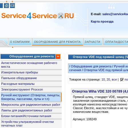
E-mail:
sales@service4se
Карта проезда
Оборудование для ремонта
Отвертки VDE под прямой шлиц (Sl
Антистатическое оснащение рабочего
/
Оборудование для ремонта
/
Ручной и
места
сечения
/
Отвертки VDE под прямой шлиц
Измерительные приборы
Паяльное оборудование
Товаров на странице:
10
,
20
,
все
|
по
Расходные материалы
Электроинструмент Proxxon
Отвертка Wiha VDE 320 00789 (4
Ручной инструмент (Отвертки, пинцеты,
Прямой шлиц, стандарт VDE, защитна
бокорезы, пассатижи, лупы и т.п)
закаленная хромованадиевая сталь,
изоляция нанесена непосредственно 
Микроскопы для радиомонтажных работ
Classic Electric, маслостойкая и не ч
Лампы для радиомонтажных работ
химическим веществам.
Блоки питания/Источники питания
Артикул: 108249
Устройства ультразвуковой очистки
печатных плат