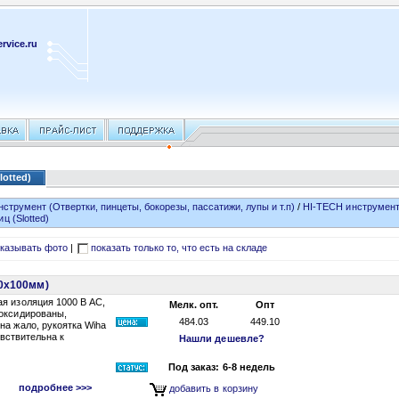
rvice.ru
otted)
нструмент (Отвертки, пинцеты, бокорезы, пассатижи, лупы и т.п)
/
HI-TECH инструмент
 (Slotted)
казывать фото
|
показать только то, что есть на складе
,0х100мм)
я изоляция 1000 В АС,
Мелк. опт.
Опт
 оксидированы,
484.03
449.10
на жало, рукоятка Wiha
увствительна к
Нашли дешевле?
Под заказ: 6-8 недель
подробнее >>>
добавить в корзину