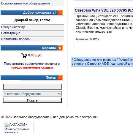
Вспомогательное оборудование
Отвертка Wiha VDE 320 00795 (6
Добро пожаловать!
Прямой шлиц, стандарт VDE, защитна
Добрый вечер, Гость!
закаленная хромованадиевая сталь,
изоляция нанесена непосредственно 
Вход в систему
Classic Electric, маслостойкая и не ч
химическим веществам.
Регистрация
Напомнить пароль
Артикул: 108250
Корзина
0.00 руб.
/
Оборудование для ремонта
/
Ручной и
Просмотреть содержимое корзины и
сечения
/
Отвертки VDE под прямой шлиц
предоставленные скидки
Поиск
© 2026 Паяльное оборудование и все для ремонта электроники