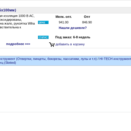
,5х100мм)
я изоляция 1000 В АС,
Мелк. опт.
Опт
 оксидированы,
941.00
846.90
на жало, рукоятка Wiha
увствительна к
Нашли дешевле?
Под заказ: 6-8 недель
подробнее >>>
добавить в корзину
нструмент (Отвертки, пинцеты, бокорезы, пассатижи, лупы и т.п)
/
HI-TECH инструмент
 (Slotted)