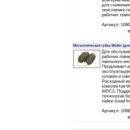
альтернатива
для снижения
окисляемости
рабочих темп
Артикул: 108
Металлическая губка Weller (для
Для обслужив
рабочих пове
паяльного ин
Продлевает р
эксплуатации
головок и см
Расходный м
комплектов W
WDC2. Подде
технологии б
пайки (Lead fr
Артикул: 108