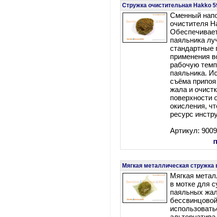
Стружка очистительная Hakko 59
Сменный нап
очистителя H
Обеспечивает
паяльника лу
стандартные 
применения в
рабочую темп
паяльника. И
съёма припоя
жала и очистк
поверхности 
окисления, ч
ресурс инстр
Артикул: 900
Мягкая металлическая стружка в
Мягкая метал
в мотке для с
паяльных жал
бессвинцовой
использовать