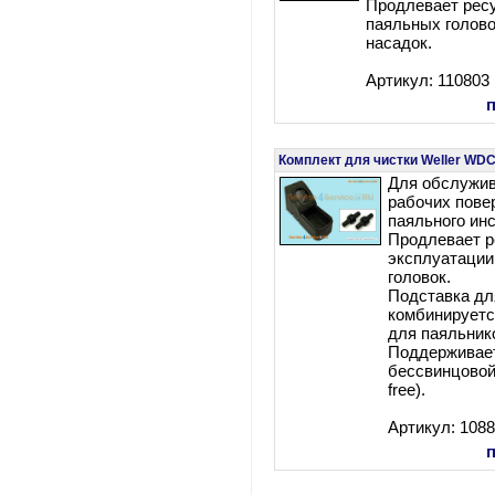
Продлевает рес
паяльных голово
насадок.
Артикул: 110803
Комплект для чистки Weller WDC
Для обслужив
рабочих пове
паяльного ин
Продлевает р
эксплуатации
головок.
Подставка дл
комбинируетс
для паяльнико
Поддерживает
бессвинцовой
free).
Артикул: 108