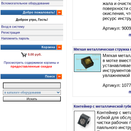
жала и очистк
Вспомогательное оборудование
поверхности 
Добро пожаловать!
окисления, ч
ресурс инстр
Доброе утро, Гость!
Вход в систему
Артикул: 900
Регистрация
Напомнить пароль
Корзина
Мягкая металлическая стружка 
0.00 руб.
Мягкая метал
в мотке вмест
Просмотреть содержимое корзины и
устанавлива
предоставленные скидки
инструментов
увлажняемой 
Поиск
Артикул: 107
Контейнер с металлической губк
Контейнер с мет
губкой для обсл
чистки рабочих 
паяльного инстр