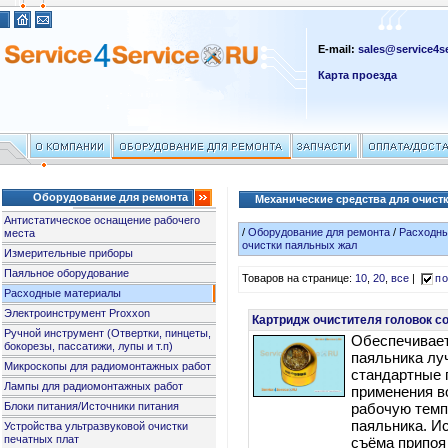
E-mail:
sales@service4se
Карта проезда
Оборудование для ремонта
Механические средства для очист
Антистатическое оснащение рабочего
/
Оборудование для ремонта
/
Расходн
места
очистки паяльных жал
Измерительные приборы
Паяльное оборудование
Товаров на странице:
10
,
20
,
все
|
по
Расходные материалы
Электроинструмент Proxxon
Картридж очистителя головок с
Ручной инструмент (Отвертки, пинцеты,
Обеспечивает
бокорезы, пассатижи, лупы и т.п)
паяльника лу
Микроскопы для радиомонтажных работ
стандартные 
Лампы для радиомонтажных работ
применения в
Блоки питания/Источники питания
рабочую темп
паяльника. И
Устройства ультразвуковой очистки
печатных плат
съёма припоя