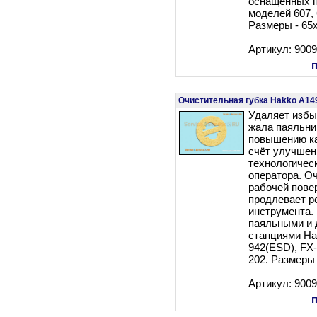
оснащённых 
моделей 607, 
Размеры - 65
Артикул: 900
Очистительная губка Hakko A149
Удаляет избы
жала паяльни
повышению ка
счёт улучшен
технологичес
оператора. Оч
рабочей пове
продлевает р
инструмента.
паяльными и
станциями Ha
942(ESD), FX-
202. Размеры
Артикул: 900