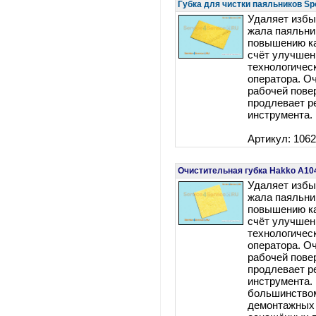
Губка для чистки паяльников S
Удаляет избы
жала паяльни
повышению ка
счёт улучшен
технологичес
оператора. Оч
рабочей пове
продлевает р
инструмента.
Артикул: 106
Очистительная губка Hakko A1042
Удаляет избы
жала паяльни
повышению ка
счёт улучшен
технологичес
оператора. Оч
рабочей пове
продлевает р
инструмента.
большинство
демонтажных 