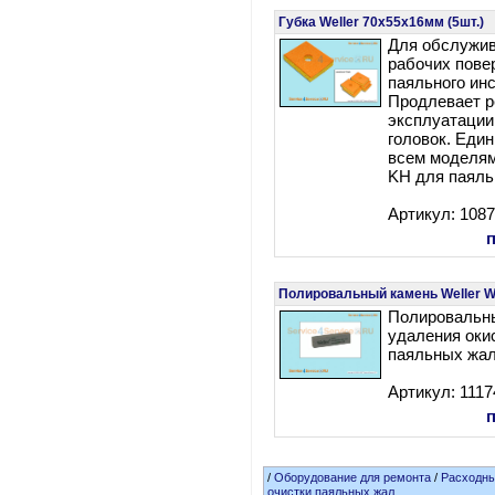
Губка Weller 70x55x16мм (5шт.)
Для обслужив
рабочих пове
паяльного ин
Продлевает р
эксплуатации
головок. Еди
всем моделям
KH для паяльн
Артикул: 108
Полировальный камень Weller 
Полировальн
удаления оки
паяльных жал
Артикул: 1117
/
Оборудование для ремонта
/
Расходн
очистки паяльных жал