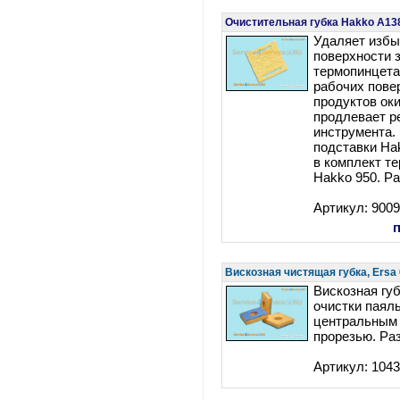
Очистительная губка Hakko A138
Удаляет избы
поверхности 
термопинцета
рабочих пове
продуктов оки
продлевает р
инструмента.
подставки Ha
в комплект т
Hakko 950. Р
Артикул: 900
Вискозная чистящая губка, Ersa
Вискозная гу
очистки паял
центральным 
прорезью. Ра
Артикул: 104