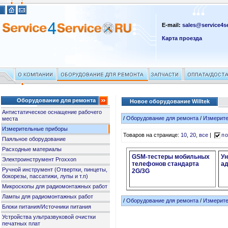
E-mail:
sales@service4se
Карта проезда
Оборудование для ремонта
Новое оборудование Willtek
Антистатическое оснащение рабочего
/
Оборудование для ремонта
/
Измерит
места
Измерительные приборы
Товаров на странице:
10
,
20
,
все
|
по
Паяльное оборудование
Расходные материалы
GSM-тестеры мобильных
У
Электроинструмент Proxxon
телефонов стандарта
а
Ручной инструмент (Отвертки, пинцеты,
2G/3G
бокорезы, пассатижи, лупы и т.п)
Микроскопы для радиомонтажных работ
Лампы для радиомонтажных работ
/
Оборудование для ремонта
/
Измерит
Блоки питания/Источники питания
Устройства ультразвуковой очистки
печатных плат