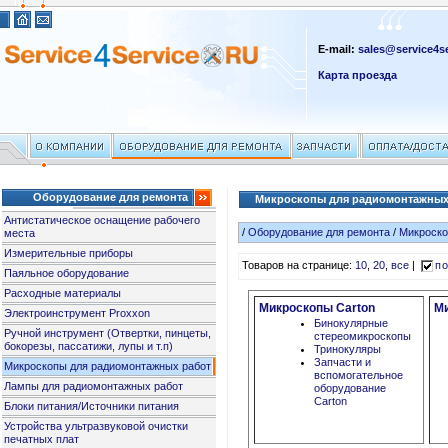
E-mail:
sales@service4se
Карта проезда
Оборудование для ремонта
Микроскопы для радиомонтажных
Антистатическое оснащение рабочего
/
Оборудование для ремонта
/
Микроско
места
Измерительные приборы
Товаров на странице:
10
,
20
,
все
|
по
Паяльное оборудование
Расходные материалы
Микроскопы Carton
Ми
Электроинструмент Proxxon
Бинокулярные
Ручной инструмент (Отвертки, пинцеты,
стереомикроскопы
бокорезы, пассатижи, лупы и т.п)
Тринокуляры
Запчасти и
Микроскопы для радиомонтажных работ
вспомогательное
Лампы для радиомонтажных работ
оборудование
Carton
Блоки питания/Источники питания
Устройства ультразвуковой очистки
печатных плат