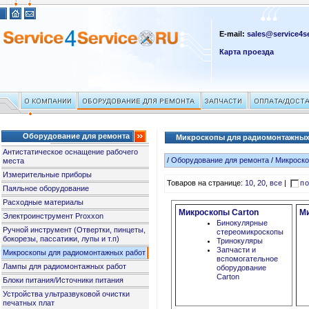
E-mail:
sales@service4se
Карта проезда
Оборудование для ремонта
Микроскопы для радиомонтажных
Антистатическое оснащение рабочего
/
Оборудование для ремонта
/
Микроско
места
Измерительные приборы
Товаров на странице:
10
,
20
,
все
|
по
Паяльное оборудование
Расходные материалы
Микроскопы Carton
Ми
Электроинструмент Proxxon
Бинокулярные
Ручной инструмент (Отвертки, пинцеты,
стереомикроскопы
бокорезы, пассатижи, лупы и т.п)
Тринокуляры
Запчасти и
Микроскопы для радиомонтажных работ
вспомогательное
Лампы для радиомонтажных работ
оборудование
Carton
Блоки питания/Источники питания
Устройства ультразвуковой очистки
печатных плат