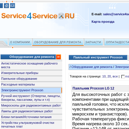
E-mail:
sales@service4se
Карта проезда
Оборудование для ремонта
Паяльный инструмент Proxxon
Антистатическое оснащение рабочего
/
Оборудование для ремонта
/
Электрои
места
Измерительные приборы
Товаров на странице:
10
,
20
,
все
|
по
Паяльное оборудование
Расходные материалы
Паяльник Proxxon LG 12
Электроинструмент Proxxon
Для высокоточных работ с 
Ручной инструмент (Отвертки, пинцеты,
компонентами при щадящей
бокорезы, пассатижи, лупы и т.п)
паяльной головки, что искл
Микроскопы для радиомонтажных работ
чувствительных электронных
Лампы для радиомонтажных работ
микросхем и транзисторов).
Блоки питания/Источники питания
Рабочая температура фикси
Устройства ультразвуковой очистки
Время нагрева около 10 сек.
печатных плат
Питание =12-14В от автоном